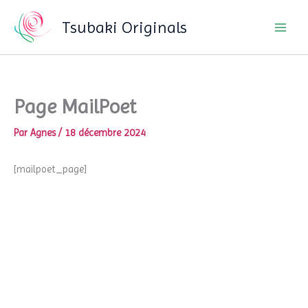
Aller
Tsubaki Originals
au
contenu
Page MailPoet
Par
Agnes
/
18 décembre 2024
[mailpoet_page]